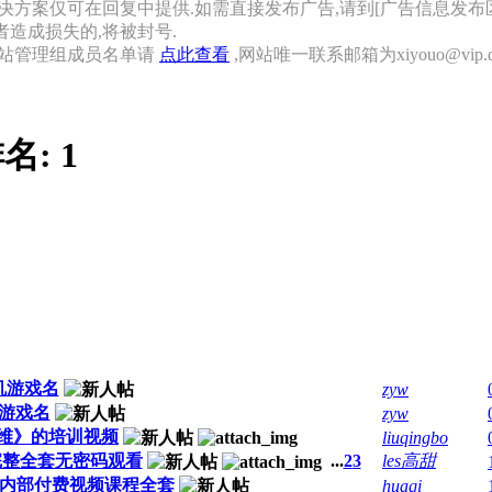
决方案仅可在回复中提供.如需直接发布广告,请到[广告信息发布区
者造成损失的,将被封号.
网站管理组成员名单请
点此查看
,网站唯一联系邮箱为xiyouo@vip.qq
名:
1
机游戏名
zyw
机游戏名
zyw
思维》的培训视频
liuqingbo
完整全套无密码观看
...
2
3
les高甜
系列内部付费视频课程全套
huaqi