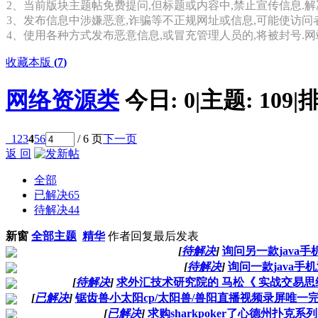
2、当前版块主题帖免费提问,但标题或内容中,禁止宣传信息.解
3、发布信息中涉嫌恶意,诈骗等不正规网址或信息,可能使访问
4、使用各种方式发布恶意信息,或冒充管理人员的,将被封号.
收藏本版
(
7
)
网络资源类
今日:
0
|
主题:
109
|
排
1
2
3
4
5
6
/ 6 页
下一页
返 回
全部
已解决
65
待解决
44
新窗
全部主题
精华
作者
回复
最后发表
[
待解决
]
询问另一款java手
[
待解决
]
询问一款java手
[
待解决
]
求外汇技术研究院的 马松《 实战交易
[
已解决
]
锯齿兽小太阳cp/太阳兽/兽阳直播视频录屏唯一
[
已解决
]
求购sharkpoker了心德州扑克