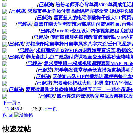
[
已解决
]
盼盼老师开心背单词3500单词成组
[
已解决
]
求股市寻龙学员付费高级课程完整全套 短线中长
[
已解决
]
需要超人的电话亭酸梅干超人UI/网
[
已解决
]
急需江南大学考研班内部培训付费课程807自动控
[
已解决
]
uxoffer交互设计内部视频教程 启航课
[
已解决
]
假面情感服务情感教育假面团队VIP内
[
已解决
]
孙福来阳宅自学择日自学风水八字六爻/壬日飞星罗
[
已解决
]
求电商培训32说VIP29课程淘宝直通车,数据蛇,
[
已解决
]
养龙斋虫儿虫二建盏付费课程壶瓷玉器紫砂金缮漆
[
已解决
]
急求美甲唯一权威视频课程套装MAP_NailsG
[
已解决
]
想学美发课堂杨会长直播频道杨洪刚
[
已解决
]
天使狙击队VIP付费培训课程完整全
[
已解决
]
想要泰阳把妹大师+坏男孩PUA平衡团
[
已解决
]
爱死磕星雅龙趋势追踪精华版五四三二一期会员课+逍
[
已解决
]
股示舞道内部课程完整版股票期权股
下一页 »
1
2
3
4
5
6
/ 6 页
下一页
返 回
快速发帖