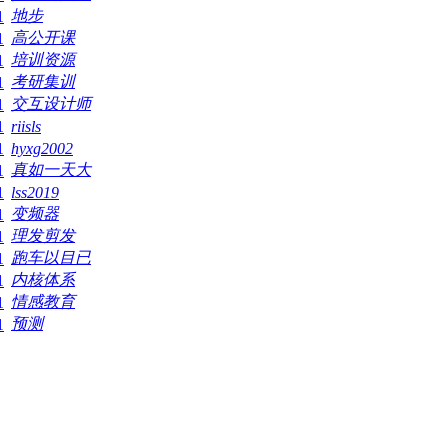
地步
1
高公开课
1
培训资源
1
考研集训
1
交互设计师
1
1
riisls
1
hyxg2002
真如一天大
1
1
lss2019
变频器
1
理发剪发
1
跑车以目已
1
内核体系
1
情感教育
1
预测
1