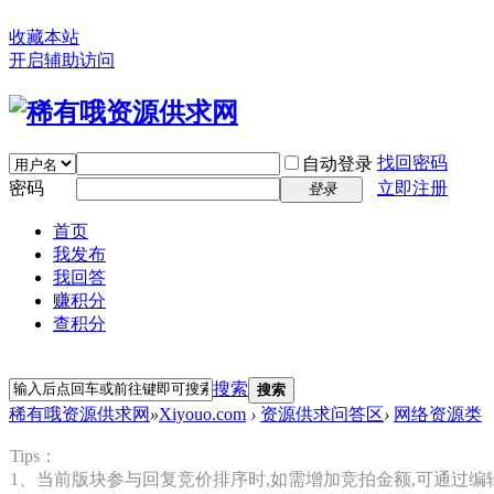
收藏本站
开启辅助访问
找回密码
自动登录
密码
立即注册
登录
首页
我发布
我回答
赚积分
查积分
搜索
搜索
稀有哦资源供求网
»
Xiyouo.com
›
资源供求问答区
›
网络资源类
Tips：
1、当前版块参与回复竞价排序时,如需增加竞拍金额,可通过编