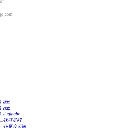
].
.com.
0
zyw
0
zyw
0
liuqingbo
我就是我
11
扑克会员课
1