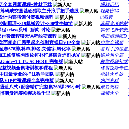
记忆全套视频课程+教材下载
理解记忆
线筹码成交量基础猎取主升浪手把手选股
视频密码
页设计内部培训付费视频课程
ui教程
制原理+819机械设计+800微生物学
真题参考教材
程+class系列+面试+讨论
实现飞跃梦想
部付费课程聊天课程蜕变课程
假面情感团队
盘面相奇门遁甲起名催财官择日VIP全集
自学全视频
至尊678排,补单,排名,关键字,转化率
看对手的流量
加工修复锔包围纹钉补打磨镶嵌焊刻抛光
瓷片包全底
uide+TUTU SCHOOL完整版
教学视频初学
完整视频全集培训教学课程
修剪视频专栏
套中国最专业的把妹教学团队
撩妹大作战
队VIP付费课程全套完整版
内部资料
遥八式+配套精讲完整集269课299小时
最新教程
指期货运筹帷幄决胜千里
视频大全