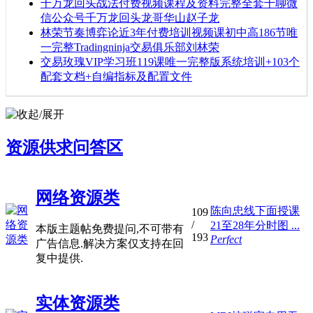
千万龙回头战法付费视频课程及资料完整全套千聊微
信公众号千万龙回头龙哥华山赵子龙
林荣节奏博弈论近3年付费培训视频课初中高186节唯
一完整Tradingninja交易俱乐部刘林荣
交易玫瑰VIP学习班119课唯一完整版系统培训+103个
配套文档+自编指标及配置文件
资源供求问答区
网络资源类
陈向忠线下面授课
109
/
21至28年分时图 ...
本版主题帖免费提问,不可带有
193
Perfect
广告信息.解决方案仅支持在回
复中提供.
实体资源类