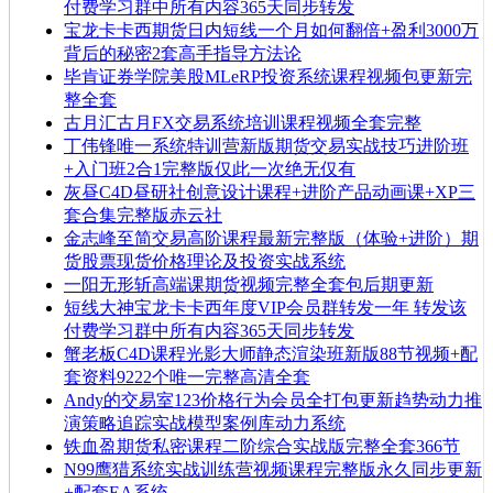
付费学习群中所有内容365天同步转发
宝龙卡卡西期货日内短线一个月如何翻倍+盈利3000万
背后的秘密2套高手指导方法论
毕肯证券学院美股MLeRP投资系统课程视频包更新完
整全套
古月汇古月FX交易系统培训课程视频全套完整
丁伟锋唯一系统特训营新版期货交易实战技巧进阶班
+入门班2合1完整版仅此一次绝无仅有
灰昼C4D昼研社创意设计课程+进阶产品动画课+XP三
套合集完整版赤云社
金志峰至简交易高阶课程最新完整版（体验+进阶）期
货股票现货价格理论及投资实战系统
一阳无形斩高端课期货视频完整全套包后期更新
短线大神宝龙卡卡西年度VIP会员群转发一年 转发该
付费学习群中所有内容365天同步转发
蟹老板C4D课程光影大师静态渲染班新版88节视频+配
套资料9222个唯一完整高清全套
Andy的交易室123价格行为会员全打包更新趋势动力推
演策略追踪实战模型案例库动力系统
铁血盈期货私密课程二阶综合实战版完整全套366节
N99鹰猎系统实战训练营视频课程完整版永久同步更新
+配套EA系统