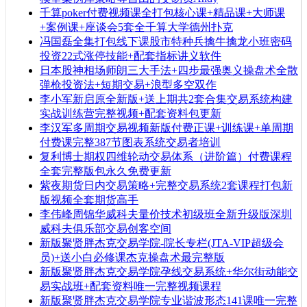
千算poker付费视频课全打包核心课+精品课+大师课
+案例课+座谈会5套全千算大学德州扑克
冯国磊全集打包线下课股市特种兵擒牛擒龙小班密码
投资22式涨停技能+配套指标讲义软件
日本股神相场师朗三大手法+四步最强奥义操盘术全散
弹枪投资法+短期交易+浪型多空双作
李小军新启原全新版+送上期共2套合集交易系统构建
实战训练营完整视频+配套资料包更新
李汉军多周期交易视频新版付费正课+训练课+单周期
付费课完整387节图表系统交易者培训
复利博士期权四维轮动交易体系（进阶篇）付费课程
全套完整版包永久免费更新
紫夜期货日内交易策略+完整交易系统2套课程打包新
版视频全套期货高手
李伟峰周锦华威科夫量价技术初级班全新升级版深圳
威科夫俱乐部交易创客空间
新版聚贤胖杰克交易学院-院长专栏(JTA-VIP超级会
员)+送小白必修课杰克操盘术最完整版
新版聚贤胖杰克交易学院孕线交易系统+华尔街动能交
易实战班+配套资料唯一完整视频课程
新版聚贤胖杰克交易学院专业谐波形态141课唯一完整