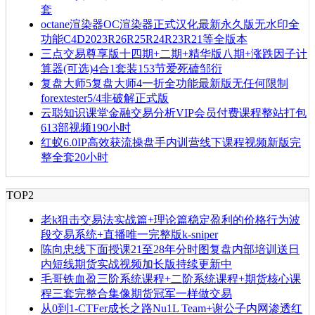
套
octane渲染器OC渲染器正式汉化最新永久版无水印全
功能C4D2023R26R25R24R23R21等全版本
三点交易尊享版十四期+二期+精华版八期+涨跌因子计
算器(可选)4合1套装153节爱死磕邹衍
复盘大师5复盘大师4一折全功能最新版无任何限制
forextester5/4非破解正式版
云聪知识课堂金融交易分析VIP会员付费课程整站打包
613部视频190小时
红蚁6.0IP高效获流操盘手内训营线下课程视频新版完
整全套20小时
TOP2
老k狙击交易法实战篇+理论篇稳定盈利的价格行为波
段交易系统+直播唯一完整版k-sniper
陈向忠线下面授课21至28年分时图复盘内部培训送日
内短线期货实战视频加长版持续更新中
毛哥铁血盈三阶系统课程+二阶系统课程+期货核心课
程三套完整合集像期货冠军一样做交易
从0到1-CTFer成长之路Nu1L Team+谢公子内网渗透红