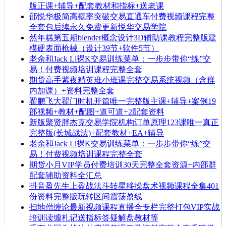
版正课+辅导+配套教材和指标+送老课
邵悦华极简高概率突破交易直通车付费视频课程完整
全套包后续永久免费更新悦华交易学院
然年糕第五期blender概念设计3D辅助课教程完整版建
模硬表面枪械（设计39节+软件5节）
老余和Jack Li裸K交易训练菜单：一步步带你“练”交
易！付费视频培训课程完整全套
期货高手紫夜精英班小班课完整交易系统视频（含群
内加课）+资料完整全套
翟鹏飞大翟门时机开篇唯一完整版主课+辅导+案例19
部视频+教材+配图+道可道+2配套资料
新版聚贤胖杰克交易学院机构订单原理123课唯一真正
完整版(长城战法)+配套教材+EA+辅导
老余和Jack Li裸K交易训练菜单：一步步带你“练”交
易！付费视频培训课程完整全套
期货小月VIP学员付费培训30天完整全套资源+内部群
配套辅助资料全汇总
抖音盈先生上盈战法斗转星移操盘术视频课程全集401
份资料完整版玩转区间震荡盈线
扫地僧缠论最新视频课程直播全专栏完整打包VIP实战
培训读缠札记送指标答疑解盘教材等