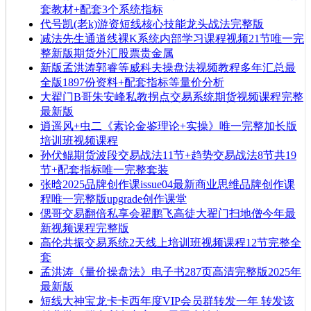
套教材+配套3个系统指标
代号凯(老k)游资短线核心技能龙头战法完整版
减法先生通道线裸K系统内部学习课程视频21节唯一完
整新版期货外汇股票贵金属
新版孟洪涛郭睿等威科夫操盘法视频教程多年汇总最
全版1897份资料+配套指标等量价分析
大翟门B哥朱安峰私教拐点交易系统期货视频课程完整
最新版
逍遥风+虫二《素论金鉴理论+实操》唯一完整加长版
培训班视频课程
孙伏鲲期货波段交易战法11节+趋势交易战法8节共19
节+配套指标唯一完整套装
张晗2025品牌创作课issue04最新商业思维品牌创作课
程唯一完整版upgrade创作课堂
偲哥交易翻倍私享会翟鹏飞高徒大翟门扫地僧今年最
新视频课程完整版
高伦共振交易系统2天线上培训班视频课程12节完整全
套
孟洪涛《量价操盘法》电子书287页高清完整版2025年
最新版
短线大神宝龙卡卡西年度VIP会员群转发一年 转发该