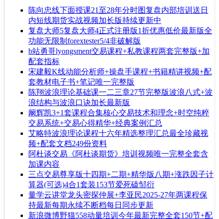
陈向忠线下面授课21至28年分时图复盘内部培训送日
内短线期货实战视频加长版持续更新中
复盘大师5复盘大师4正式注册版1折优惠低价最新版全
功能无限制forextester5/4非破解版
b站勇哥lyongsment交易课程+私教课程两套完整版+加
配套指标
宋建毅K线动能分析师+操盘手课程+书籍精讲视频+配
套教材电子书+笔记唯一完整版
陈翔波浪理论基础课一二三章27节完整版波浪八式+波
浪结构与波浪口诀加长最新版
阚辉凯3+1套课程合集核心交易技术和理念+时空纯粹
交易系统+交易心得精华+经典案例汇总
艾略特波浪理论课程十六年精选整理汇总最全珍藏视
频+配套文档249份资料
阿杜谈交易《阿杜谈期货》培训视频唯一完整全套含
加课内容
三点交易尊享版十四期+二期+精华版八期+涨跌因子计
算器(可选)4合1套装153节爱死磕邹衍
量学云讲堂龙头密探仲展+李亚民2025-27年两课程保
持最新每期永续不断档每日同步更新
新浪微博野猫558动量培训今年最新完整全套150节+配