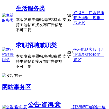
生活服务类
好消息！口水鸡排
36
/
开放加盟，现报 ...
本版发布主题帖,每帖3稀币.支
36
口水鸡
持主题帖直接发布广告信息.
不可回复.
求职招聘兼职类
坐班电话客服（无
36
/
业绩考核轻松简 ...
本版发布主题帖,每帖3稀币.支
37
蛾胪
持主题帖直接发布广告信息.
不可回复.
网站事务区
公告/咨询/意
【获得稀币的唯一途