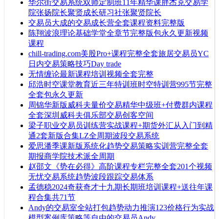
华尔街交易系统双师定制班11年精华课胖杰克交易学
院张扬院长聚贤成长研习社张聚贤院长
交易员大成的交易成长营全套课程资料完整版
陈翔波浪理论基础学堂全章节完整版包永久更新视频
课程
chill-trading.com美股Pro+课程完整全套旅居交易员YC
日内交易策略技巧Day trade
无情缠论最新课程培训视频全套完整
邱浩时空课堂教育近三年特训班时空特训营995节完整
全套包永久更新
周锦华新版威科夫量价交易精华中级班+付费群内课程
全套深圳威科夫俱乐部交易创客空间
梁子职业交易员训练营实战课程+期货外汇从入门到精
通2套新版合集LZ全周期波段交易系统
爱思潘季课新版系统化趋势交易策略实训营完整全套
期报商学院技术派全周期
赵邵文《势在必得》高阶课程专栏完整全套201个视频
无忧交易系统趋势波段跟踪交易体系
孟德稳2024奇获奇才十九期长期班培训课程+送往年课
程合集共71节
Andy的交易室全站打包趋势动力推演123价格行为实战
模型案例库策略等自由的交易员Andy