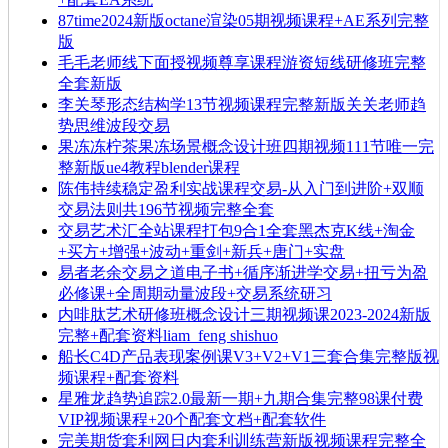
87time2024新版octane渲染05期视频课程+AE系列完整
版
毛毛老师线下面授视频尊享课程游资短线研修班完整
全套新版
李关琴形态结构学13节视频课程完整新版关关老师趋
势思维波段交易
果冻冻柠茶果冻场景概念设计班四期视频111节唯一完
整新版ue4教程blender课程
陈伟持续稳定盈利实战课程交易-从入门到进阶+双顺
交易法则共196节视频完整全套
交易艺术汇全站课程打包9合1全套黑杰克K线+淘金
+买方+增强+波动+重剑+新兵+唐门+实盘
易者老余交易之道电子书+循序渐进学交易+扭亏为盈
必修课+全周期动量波段+交易系统研习
内啡肽艺术研修班概念设计三期视频课2023-2024新版
完整+配套资料liam_feng shishuo
船长C4D产品表现案例课V3+V2+V1三套合集完整版视
频课程+配套资料
星雅龙趋势追踪2.0最新一期+九期合集完整98课付费
VIP视频课程+20个配套文档+配套软件
完美期货套利网日内套利训练营新版视频课程完整全