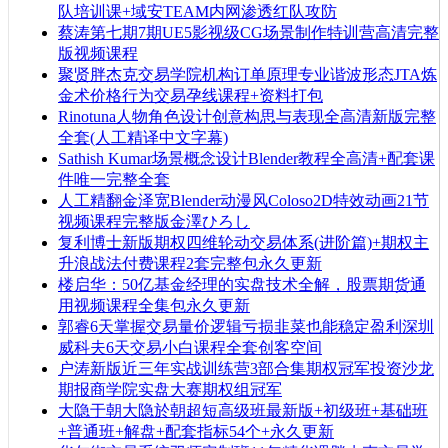
队培训课+域安TEAM内网渗透红队攻防
蔡涛第七期7期UE5影视级CG场景制作特训营高清完整
版视频课程
聚贤胖杰克交易学院机构订单原理专业谐波形态JTA炼
金术价格行为交易孕线课程+资料打包
Rinotuna人物角色设计创意构思与表现全高清新版完整
全套(人工精译中文字幕)
Sathish Kumar场景概念设计Blender教程全高清+配套课
件唯一完整全套
人工精翻金泽宽Blender动漫风Coloso2D特效动画21节
视频课程完整版金澤ひろし
复利博士新版期权四维轮动交易体系(进阶篇)+期权主
升浪战法付费课程2套完整包永久更新
楼启华：50亿基金经理的实盘技术全解，股票期货通
用视频课程全集包永久更新
郭睿6天掌握交易量价逻辑亏损韭菜也能稳定盈利深圳
威科夫6天交易小白课程全套创客空间
户涛新版近三年实战训练营3部合集期权冠军投资沙龙
期报商学院实盘大赛期权组冠军
大隐于朝大隐於朝超短高级班最新版+初级班+基础班
+普通班+解盘+配套指标54个+永久更新