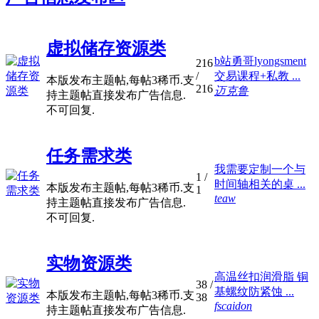
虚拟储存资源类
b站勇哥lyongsment
216
/
交易课程+私教 ...
本版发布主题帖,每帖3稀币.支
216
迈克鲁
持主题帖直接发布广告信息.
不可回复.
任务需求类
我需要定制一个与
1
/
时间轴相关的桌 ...
本版发布主题帖,每帖3稀币.支
1
teaw
持主题帖直接发布广告信息.
不可回复.
实物资源类
高温丝扣润滑脂 铜
38
/
基螺纹防紧蚀 ...
本版发布主题帖,每帖3稀币.支
38
fscaidon
持主题帖直接发布广告信息.