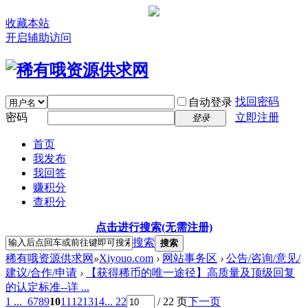
收藏本站
开启辅助访问
找回密码
自动登录
密码
立即注册
登录
首页
我发布
我回答
赚积分
查积分
点击进行搜索(无需注册)
搜索
搜索
稀有哦资源供求网
»
Xiyouo.com
›
网站事务区
›
公告/咨询/意见/
建议/合作/申请
›
【获得稀币的唯一途径】高质量及顶级回复
的认定标准--详 ...
1 ...
6
7
8
9
10
11
12
13
14
... 22
/ 22 页
下一页