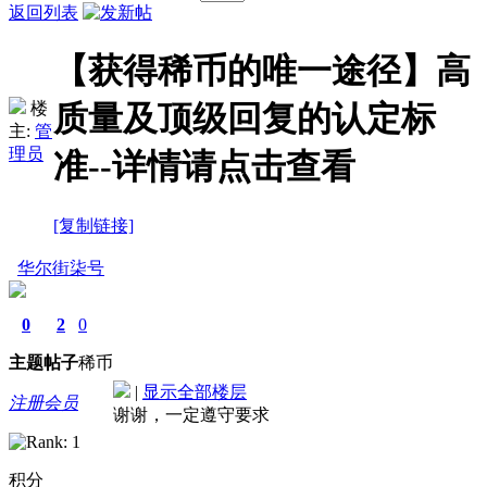
返回列表
【获得稀币的唯一途径】高
楼
质量及顶级回复的认定标
主:
管
理员
准--详情请点击查看
[复制链接]
华尔街柒号
0
2
0
主题
帖子
稀币
|
显示全部楼层
注册会员
谢谢，一定遵守要求
积分