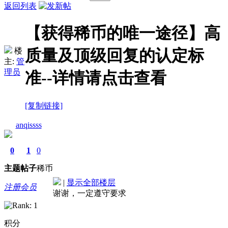
返回列表
【获得稀币的唯一途径】高
楼
质量及顶级回复的认定标
主:
管
理员
准--详情请点击查看
[复制链接]
anqissss
0
1
0
主题
帖子
稀币
|
显示全部楼层
注册会员
谢谢，一定遵守要求
积分