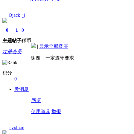
Ojack_jj
0
1
0
主题
帖子
稀币
|
显示全部楼层
注册会员
谢谢，一定遵守要求
积分
0
发消息
回复
使用道具
举报
syxhzm