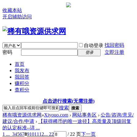
收藏本站
开启辅助访问
找回密码
自动登录
密码
立即注册
登录
首页
我发布
我回答
赚积分
查积分
点击进行搜索(无需注册)
搜索
搜索
稀有哦资源供求网
»
Xiyouo.com
›
网站事务区
›
公告/咨询/意见/
建议/合作/申请
›
【获得稀币的唯一途径】高质量及顶级回复
的认定标准--详 ...
1 ...
3
4
5
6
7
8
9
10
11
12
... 22
/ 22 页
下一页