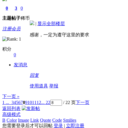
0
3
0
主题
帖子
稀币
|
显示全部楼层
注册会员
感谢，一定为遵守这里的要求
积分
0
发消息
回复
使用道具
举报
下一页 »
1 ...
3
4
5
6
7
8
9
10
11
12
... 22
/ 22 页
下一页
返回列表
高级模式
B
Color
Image
Link
Quote
Code
Smilies
您需要登录后才可以回帖
登录
|
立即注册