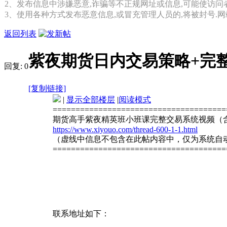
2、发布信息中涉嫌恶意,诈骗等不正规网址或信息,可能使访问
3、使用各种方式发布恶意信息,或冒充管理人员的,将被封号.
返回列表
紫夜期货日内交易策略+完
回复:
0
[复制链接]
|
显示全部楼层
|
阅读模式
======================================
期货高手紫夜精英班小班课完整交易系统视频（
https://www.xiyouo.com/thread-600-1-1.html
（虚线中信息不包含在此帖内容中，仅为系统自
======================================
联系地址如下：