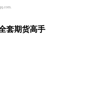
.com.
全套期货高手