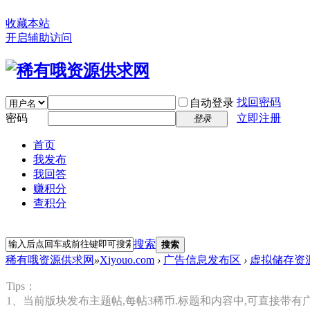
收藏本站
开启辅助访问
找回密码
自动登录
密码
立即注册
登录
首页
我发布
我回答
赚积分
查积分
搜索
搜索
稀有哦资源供求网
»
Xiyouo.com
›
广告信息发布区
›
虚拟储存资
Tips：
1、当前版块发布主题帖,每帖3稀币.标题和内容中,可直接带有