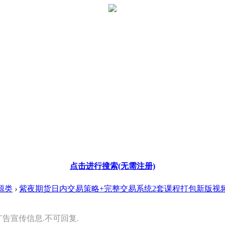
点击进行搜索(无需注册)
源类
›
紫夜期货日内交易策略+完整交易系统2套课程打包新版视频 .
广告宣传信息.不可回复.