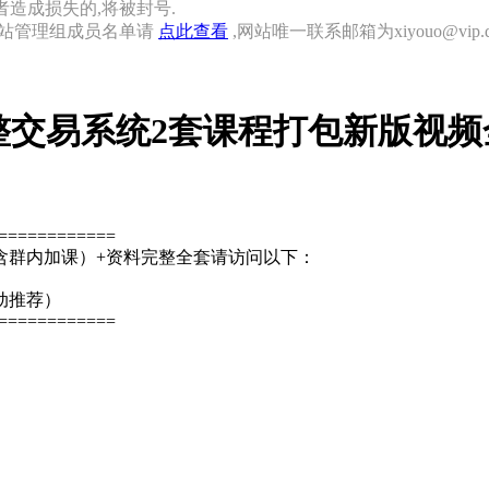
者造成损失的,将被封号.
网站管理组成员名单请
点此查看
,网站唯一联系邮箱为xiyouo@vip.qq
整交易系统2套课程打包新版视频
============
含群内加课）+资料完整全套请访问以下：
动推荐）
============