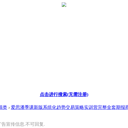
点击进行搜索(无需注册)
源类
›
爱思潘季课新版系统化趋势交易策略实训营完整全套期报商 .
广告宣传信息.不可回复.