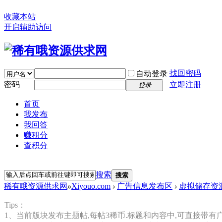
收藏本站
开启辅助访问
找回密码
自动登录
密码
立即注册
登录
首页
我发布
我回答
赚积分
查积分
搜索
搜索
稀有哦资源供求网
»
Xiyouo.com
›
广告信息发布区
›
虚拟储存资
Tips：
1、当前版块发布主题帖,每帖3稀币.标题和内容中,可直接带有