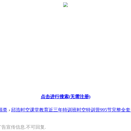
点击进行搜索(无需注册)
源类
›
邱浩时空课堂教育近三年特训班时空特训营995节完整全套 .
广告宣传信息.不可回复.