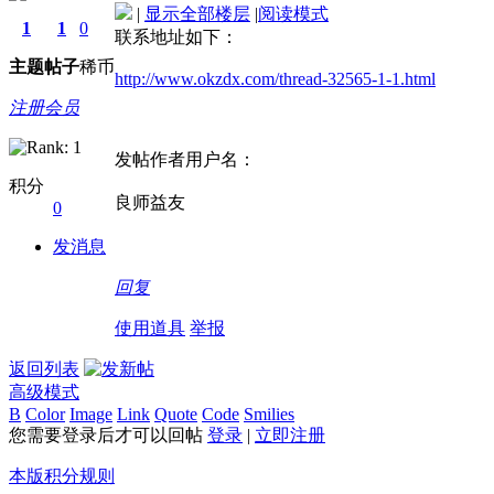
|
显示全部楼层
|
阅读模式
1
1
0
联系地址如下：
主题
帖子
稀币
http://www.okzdx.com/thread-32565-1-1.html
注册会员
发帖作者用户名：
积分
良师益友
0
发消息
回复
使用道具
举报
返回列表
高级模式
B
Color
Image
Link
Quote
Code
Smilies
您需要登录后才可以回帖
登录
|
立即注册
本版积分规则