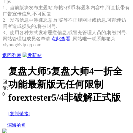
Tips：
1、当前版块发布主题帖,每帖3稀币.标题和内容中,可直接带有
广告宣传信息.不可回复.
2、发布信息中涉嫌恶意,诈骗等不正规网址或信息,可能使访
问者造成损失的,将被封号.
3、使用各种方式发布恶意信息,或冒充管理人员的,将被封号.
网站管理组成员名单请
点此查看
,网站唯一联系邮箱为
xiyouo@vip.qq.com.
返回列表
复盘大师5复盘大师4一折全
功能最新版无任何限制
回
复:
0
forextester5/4非破解正式版
[复制链接]
深海的鱼