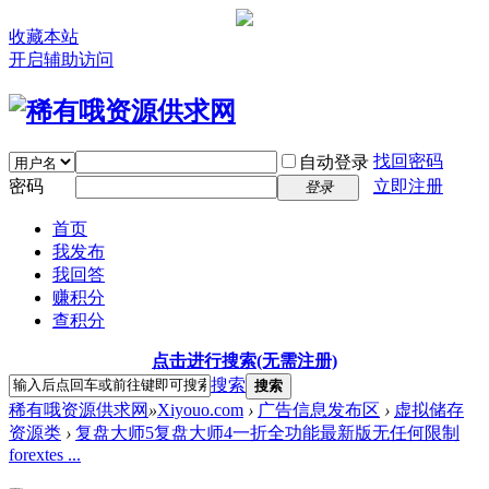
收藏本站
开启辅助访问
找回密码
自动登录
密码
立即注册
登录
首页
我发布
我回答
赚积分
查积分
点击进行搜索(无需注册)
搜索
搜索
稀有哦资源供求网
»
Xiyouo.com
›
广告信息发布区
›
虚拟储存
资源类
›
复盘大师5复盘大师4一折全功能最新版无任何限制
forextes ...