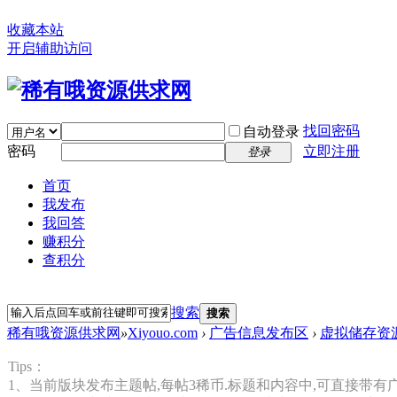
收藏本站
开启辅助访问
找回密码
自动登录
密码
立即注册
登录
首页
我发布
我回答
赚积分
查积分
搜索
搜索
稀有哦资源供求网
»
Xiyouo.com
›
广告信息发布区
›
虚拟储存资
Tips：
1、当前版块发布主题帖,每帖3稀币.标题和内容中,可直接带有