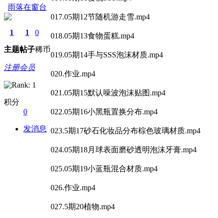
雨落在窗台
017.05期12节随机游走雪.mp4
1
1
0
018.05期13食物蛋糕.mp4
主题
帖子
稀币
019.05期14手与SSS泡沫材质.mp4
注册会员
020.作业.mp4
021.05期15默认噪波泡沫贴图.mp4
积分
0
022.05期16小黑瓶置换分布.mp4
发消息
023.5期17砂石化妆品分布棕色玻璃材质.mp4
024.05期18月球表面磨砂透明泡沫牙膏.mp4
025.05期19小蓝瓶混合材质.mp4
026.作业.mp4
027.5期20植物.mp4