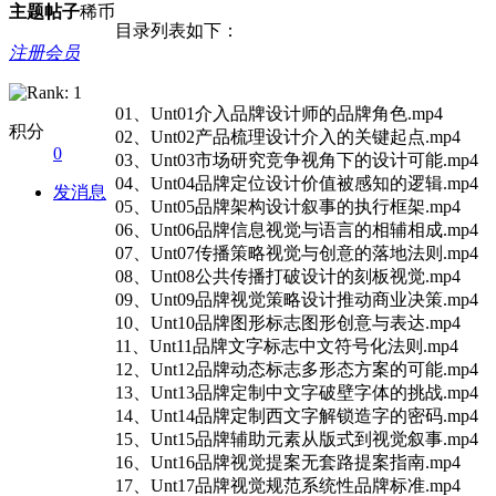
主题
帖子
稀币
目录列表如下：
注册会员
01、Unt01介入品牌设计师的品牌角色.mp4
积分
02、Unt02产品梳理设计介入的关键起点.mp4
0
03、Unt03市场研究竞争视角下的设计可能.mp4
04、Unt04品牌定位设计价值被感知的逻辑.mp4
发消息
05、Unt05品牌架构设计叙事的执行框架.mp4
06、Unt06品牌信息视觉与语言的相辅相成.mp4
07、Unt07传播策略视觉与创意的落地法则.mp4
08、Unt08公共传播打破设计的刻板视觉.mp4
09、Unt09品牌视觉策略设计推动商业决策.mp4
10、Unt10品牌图形标志图形创意与表达.mp4
11、Unt11品牌文字标志中文符号化法则.mp4
12、Unt12品牌动态标志多形态方案的可能.mp4
13、Unt13品牌定制中文字破壁字体的挑战.mp4
14、Unt14品牌定制西文字解锁造字的密码.mp4
15、Unt15品牌辅助元素从版式到视觉叙事.mp4
16、Unt16品牌视觉提案无套路提案指南.mp4
17、Unt17品牌视觉规范系统性品牌标准.mp4