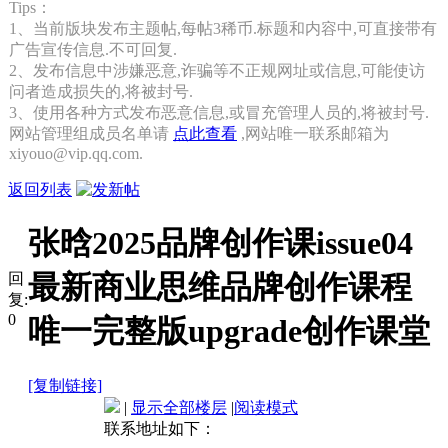
Tips：
1、当前版块发布主题帖,每帖3稀币.标题和内容中,可直接带有
广告宣传信息.不可回复.
2、发布信息中涉嫌恶意,诈骗等不正规网址或信息,可能使访
问者造成损失的,将被封号.
3、使用各种方式发布恶意信息,或冒充管理人员的,将被封号.
网站管理组成员名单请
点此查看
,网站唯一联系邮箱为
xiyouo@vip.qq.com.
返回列表
张晗2025品牌创作课issue04
最新商业思维品牌创作课程
回
复:
0
唯一完整版upgrade创作课堂
[复制链接]
|
显示全部楼层
|
阅读模式
联系地址如下：