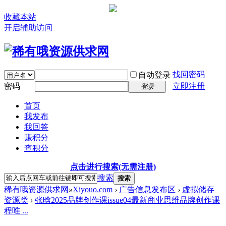
收藏本站
开启辅助访问
找回密码
自动登录
密码
立即注册
登录
首页
我发布
我回答
赚积分
查积分
点击进行搜索(无需注册)
搜索
搜索
稀有哦资源供求网
»
Xiyouo.com
›
广告信息发布区
›
虚拟储存
资源类
›
张晗2025品牌创作课issue04最新商业思维品牌创作课
程唯 ...