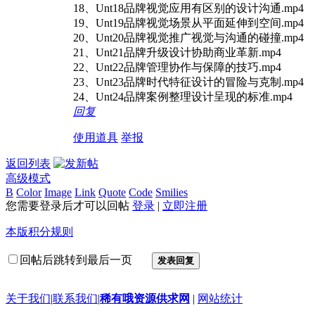
18、Unt18品牌视觉应用有区别的设计沟通.mp4
19、Unt19品牌视觉场景从平面延伸到空间.mp4
20、Unt20品牌视觉推广视觉与沟通的碰撞.mp4
21、Unt21品牌升级设计协助商业革新.mp4
22、Unt22品牌管理协作与保障的技巧.mp4
23、Unt23品牌时代特征设计的冒险与克制.mp4
24、Unt24品牌案例整理设计呈现的标准.mp4
回复
使用道具
举报
返回列表
高级模式
B
Color
Image
Link
Quote
Code
Smilies
您需要登录后才可以回帖
登录
|
立即注册
本版积分规则
回帖后跳转到最后一页
发表回复
关于我们
|
联系我们
|
稀有哦资源供求网
|
网站统计